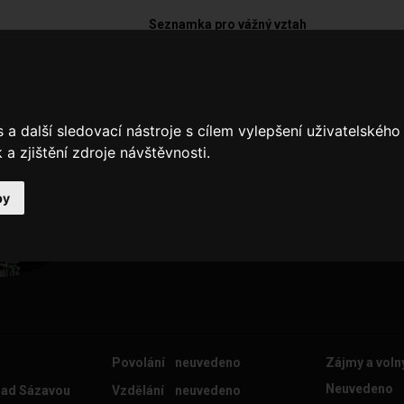
Seznamka pro vážný vztah
Barny30
a další sledovací nástroje s cílem vylepšení uživatelskéh
Sex
a zjištění zdroje návštěvnosti.
by
Povolání
neuvedeno
Zájmy a voln
Neuvedeno
nad Sázavou
Vzdělání
neuvedeno