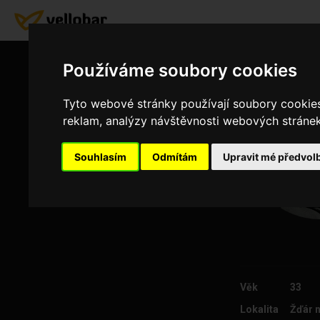
Používáme soubory cookies
Tyto webové stránky používají soubory cookies 
reklam, analýzy návštěvnosti webových stránek 
Souhlasím
Odmítám
Upravit mé předvol
Věk
33
Lokalita
Žďár 