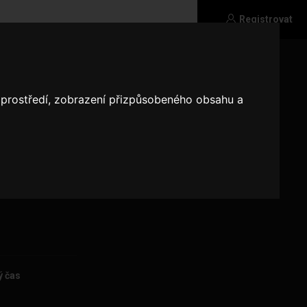
Registrovat
o prostředí, zobrazení přizpůsobeného obsahu a
ý čas