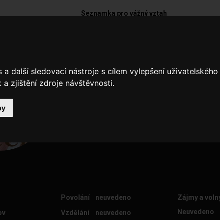
Seznamka pro vážný vztah
Barbar
a další sledovací nástroje s cílem vylepšení uživatelskéh
Hledám slečnu k seznameni
a zjištění zdroje návštěvnosti.
by
Povolání
neuvedeno
Zájmy a voln
Neuvedeno
ov
Vzdělání
neuvedeno