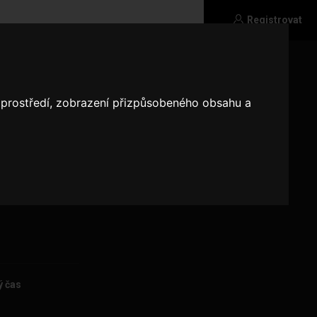
Registrovat
o prostředí, zobrazení přizpůsobeného obsahu a
ý čas