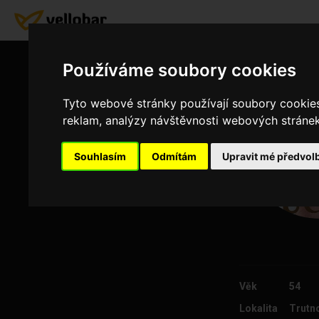
Používáme soubory cookies
Tyto webové stránky používají soubory cookies 
reklam, analýzy návštěvnosti webových stránek 
Souhlasím
Odmítám
Upravit mé předvol
Věk
54
Lokalita
Trutn