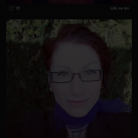
72
Líbí se mi