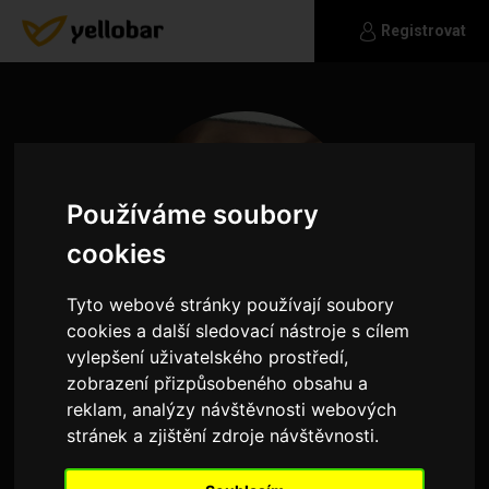
Registrovat
Používáme soubory
cookies
Tyto webové stránky používají soubory
cookies a další sledovací nástroje s cílem
vylepšení uživatelského prostředí,
zobrazení přizpůsobeného obsahu a
Barabora
reklam, analýzy návštěvnosti webových
stránek a zjištění zdroje návštěvnosti.
Art pedagogue | 171/60 | red hair | alternative life
style | look for intelligence tolerance partner |