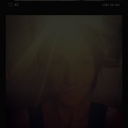
43
Líbí se mi