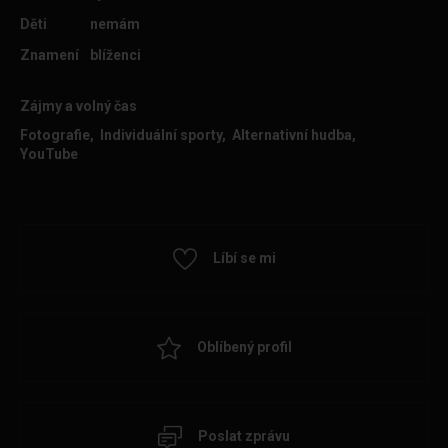
Děti
nemám
Znamení
blíženci
Zájmy a volný čas
Fotografie, Individuální sporty, Alternativní hudba,
YouTube
Líbí se mi
Oblíbený profil
Poslat zprávu