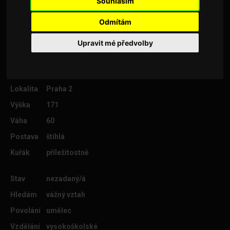
Souhlasím
Výtvarnice učitelka | hledám partnera s
podobným životním postojem |
Odmítám
Upravit mé předvolby
Věk
46
Lokalita
Praha 2
Výška
171
Váha
60
Postava
štíhlá
Kuřák
příležitostně
Stav
nezadaný/á
Hledám
vážný vztah
Povolání
umělec
Vzdělání
vysokoškolské