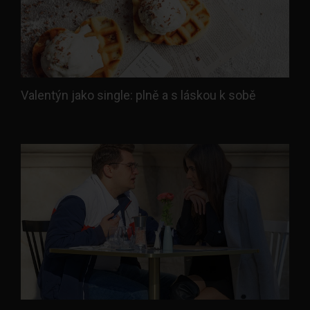
Valentýn jako single: plně a s láskou k sobě