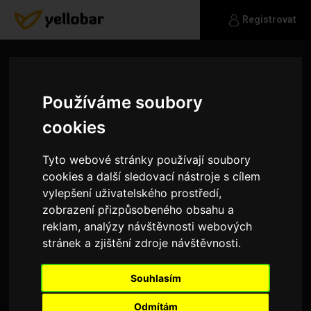
Registrovat
Používáme soubory
cookies
Tyto webové stránky používají soubory
cookies a další sledovací nástroje s cílem
vylepšení uživatelského prostředí,
zobrazení přizpůsobeného obsahu a
reklam, analýzy návštěvnosti webových
stránek a zjištění zdroje návštěvnosti.
Baculka50
Souhlasím
Jsem rozvedená 50 let 165 cm postava při těle.
Mám 15 letou dceru. Hledám muže na vážný
Odmítám