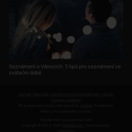
Seznámení o Vánocích: 5 tipů pro seznámení ve
sváteční době
Kontakt
Nápověda
Všeobecné smluvní podmínky
Zásady
ochrany soukromí
Při poskytování služeb nám pomáhají
cookies
. Používáním
webu s tím vyjadřujete souhlas.
Yellobar.com (www.yelobar.com)
Copyright © 2014 - 2026
Yellobar.com
- Všechna práva
vyhrazena