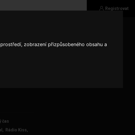
Registrovat
o prostředí, zobrazení přizpůsobeného obsahu a
to milou a
ý čas
l, Rádio Kiss,