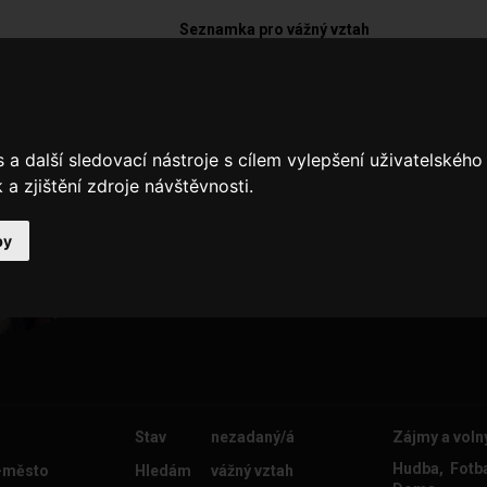
Seznamka pro vážný vztah
Avengers96
a další sledovací nástroje s cílem vylepšení uživatelskéh
Zájmy? fotbal a sport... A hledám 
a zjištění zdroje návštěvnosti.
pěknou ženu...:)
by
Stav
nezadaný/á
Zájmy a voln
Hudba, Fotba
-město
Hledám
vážný vztah