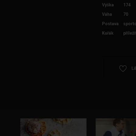
Výška
174
Váha
70
Postava
sport
Kuřák
přílež
Lí