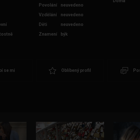
Doma
Povolání
neuvedeno
Vzdělání
neuvedeno
ovní
Děti
neuvedeno
itostně
Znamení
býk
bí se mi
Oblíbený profil
Pos