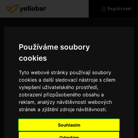
Registrovat
Používáme soubory
cookies
Tyto webové stránky používají soubory
cookies a další sledovací nástroje s cílem
vylepšení uživatelského prostředí,
zobrazení přizpůsobeného obsahu a
reklam, analýzy návštěvnosti webových
stránek a zjištění zdroje návštěvnosti.
AussieCharlie
Souhlasím
I'm an Australian teacher looking for an English
speaking companion
Odmítám