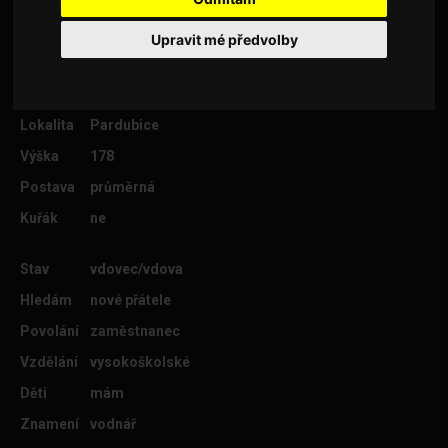
Upravit mé předvolby
Věk
64
Lokalita
Pardubice
Výška
178
Postava
průměrná
Kuřák
ne
Stav
vdovec/vdova
Hledám
nové přátele
Povolání
zaměstnanec
Vzdělání
vysokoškolské
Děti
mám
Znamení
vodnář