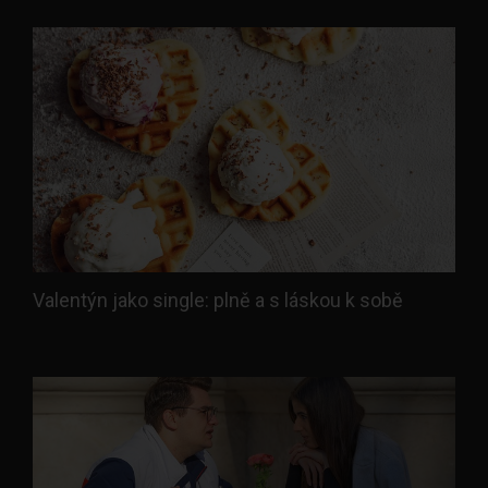
Valentýn jako single: plně a s láskou k sobě