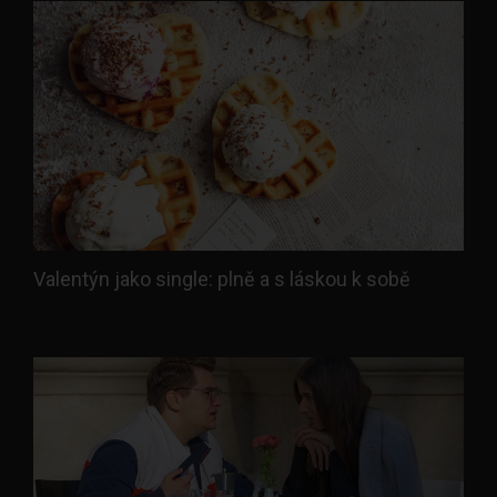
Valentýn jako single: plně a s láskou k sobě