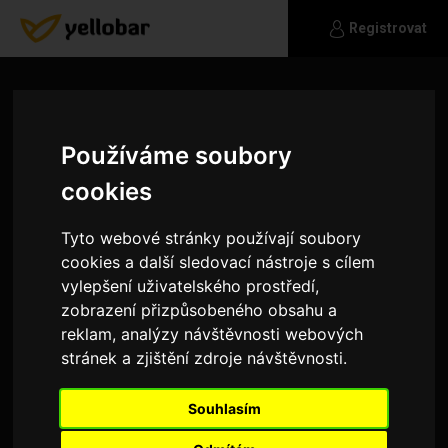
Registrovat
Používáme soubory
cookies
Tyto webové stránky používají soubory
cookies a další sledovací nástroje s cílem
vylepšení uživatelského prostředí,
zobrazení přizpůsobeného obsahu a
reklam, analýzy návštěvnosti webových
stránek a zjištění zdroje návštěvnosti.
Artemisia
Souhlasím
Hledám muže přiměřeného věku na trávení
společných chvil, spřízněnou duši i tělo,