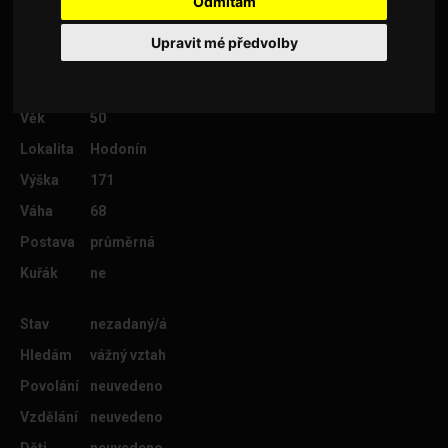
Odmítám
kamaráda, parťáka, lásku...
Upravit mé předvolby
Věk
50
Lokalita
Hodonín
Výška
171
Váha
68
Postava
průměrná
Kuřák
ne
Stav
nezadaný/á
Hledám
vážný vztah
Povolání
neuvedeno
Vzdělání
neuvedeno