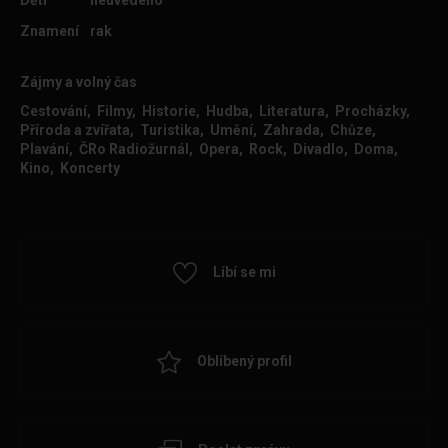
Děti
neuvedeno
Znamení
rak
Zájmy a volný čas
Cestování, Filmy, Historie, Hudba, Literatura, Procházky,
Příroda a zvířata, Turistika, Umění, Zahrada, Chůze,
Plavání, ČRo Radiožurnál, Opera, Rock, Divadlo, Doma,
Kino, Koncerty
Líbí se mi
Oblíbený profil