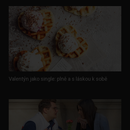
Valentýn jako single: plně a s láskou k sobě