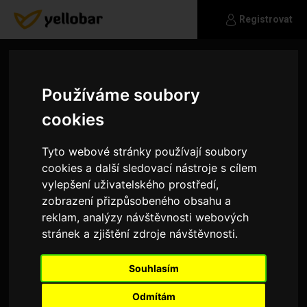
Registrovat
Profil není
dostupný
Používáme soubory
cookies
Je nám líto, profil uživatele neexistuje, nebo byl
deaktivován.
Tyto webové stránky používají soubory
cookies a další sledovací nástroje s cílem
ZPĚT NA ÚVODNÍ STRÁNKU
vylepšení uživatelského prostředí,
zobrazení přizpůsobeného obsahu a
reklam, analýzy návštěvnosti webových
stránek a zjištění zdroje návštěvnosti.
Souhlasím
Odmítám