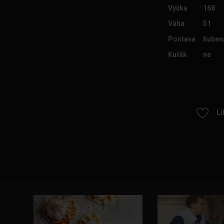
Výška
168
Váha
51
Postava
huben
Kuřák
ne
Lí