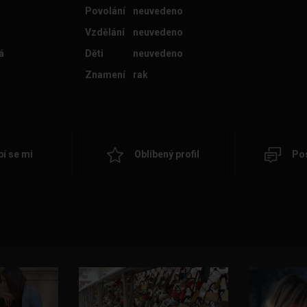
Povolání
neuvedeno
Vzdělání
neuvedeno
á
Děti
neuvedeno
Znamení
rak
bí se mi
Oblíbený profil
Pos