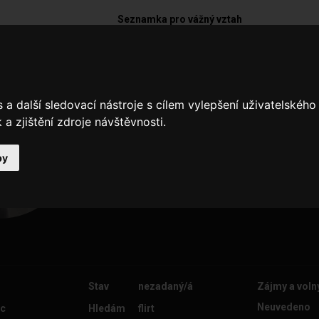
Seznamka pro vážný vztah
Anetkaa09
a další sledovací nástroje s cílem vylepšení uživatelskéh
Ahoj nabizim zde svoje virtuální sl
a zjištění zdroje návštěvnosti.
možná i real pokud by si měl zájem
whatsapp 776307542
by
Stav
nezadaný/á
Zájmy a voln
Neuvedeno
ec
Hledám
flirt