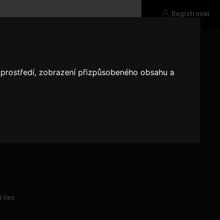
Registrovat
o prostředí, zobrazení přizpůsobeného obsahu a
užby po té
 napiš na
ý čas