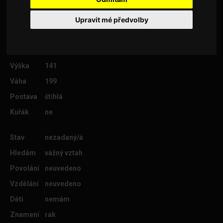
Upravit mé předvolby
Věk
25
Lokalita
Semily
Výška
141
Váha
199
Postava
štíhlá
Kuřák
ne
Stav
nezadaný/á
Hledám
vážný vztah
Povolání
neuvedeno
Vzdělání
neuvedeno
Děti
nemám
Znamení
rak