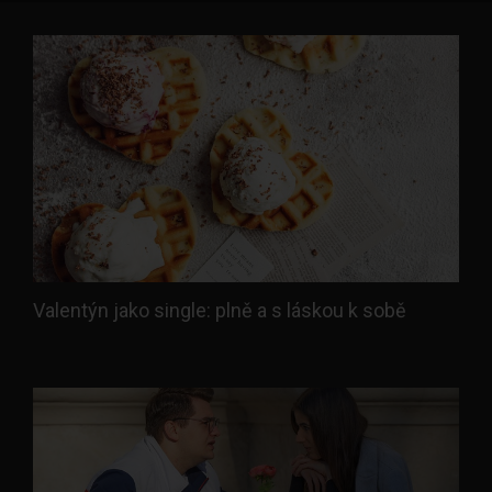
Valentýn jako single: plně a s láskou k sobě