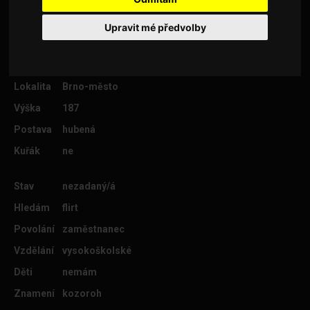
Upravit mé předvolby
Věk
30
Lokalita
Brno-město
Výška
187
Postava
hubená
Kuřák
ne
Stav
nezadaný/á
Hledám
flirt
Povolání
zaměstnanec
Vzdělání
vysokoškolské
Děti
nemám
Znamení
kozoroh