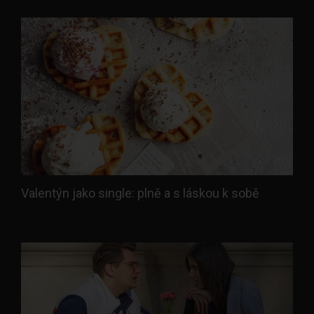
Valentýn jako single: plně a s láskou k sobě