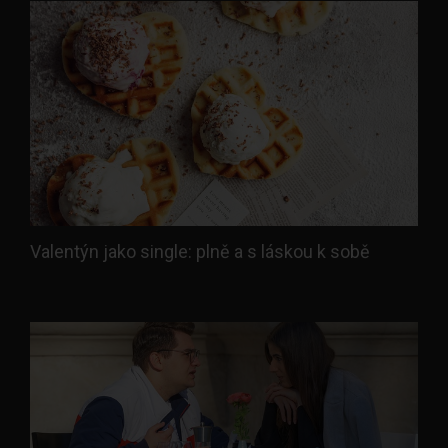
Valentýn jako single: plně a s láskou k sobě