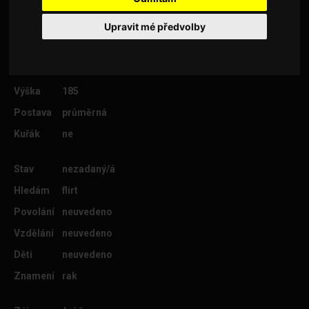
Upravit mé předvolby
Věk
26
Lokalita
Litoměřice
Výška
185
Postava
průměrná
Kuřák
ne
Stav
nezadaný/á
Hledám
flirt
Povolání
neuvedeno
Vzdělání
neuvedeno
Děti
neuvedeno
Znamení
rak