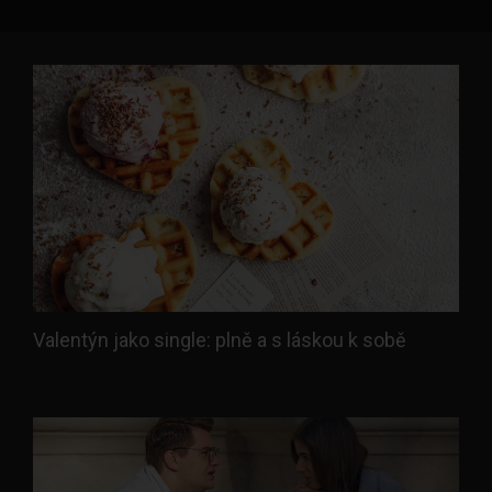
Valentýn jako single: plně a s láskou k sobě