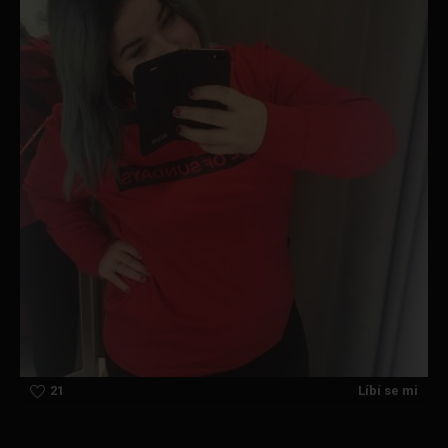
21
Líbí se mi