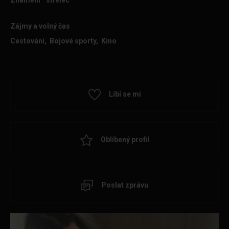
Znamení
střelec
Zájmy a volný čas
Cestování, Bojové sporty, Kino
Líbí se mi
Oblíbený profil
Poslat zprávu