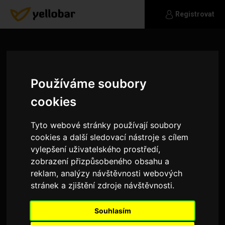
Registrovat
Používáme soubory
cookies
Tyto webové stránky používají soubory
cookies a další sledovací nástroje s cílem
vylepšení uživatelského prostředí,
zobrazení přizpůsobeného obsahu a
reklam, analýzy návštěvnosti webových
Andies
stránek a zjištění zdroje návštěvnosti.
Mezi mé zájmy patří procházky v přírodě,
Souhlasím
nejraději se psem. Miluji zvířata, cestování, sushi