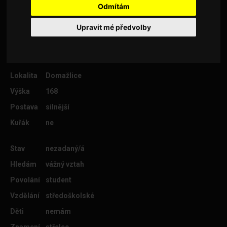
Odmítám
a ráda chodím do kina.
Upravit mé předvolby
Věk
27
Lokalita
Domažlice
Výška
168
Postava
silnější
Kuřák
ne
Stav
nezadaný/á
Hledám
vážný vztah
Povolání
student
Vzdělání
středoškolské
Děti
nemám