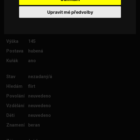
Upravit mé předvolby
Věk
33
Lokalita
Chrudim
Výška
145
Postava
hubená
Kuřák
ano
Stav
nezadaný/á
Hledám
flirt
Povolání
neuvedeno
Vzdělání
neuvedeno
Děti
neuvedeno
Znamení
beran