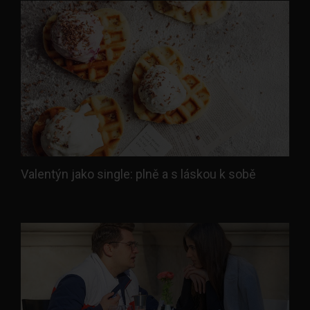
Valentýn jako single: plně a s láskou k sobě