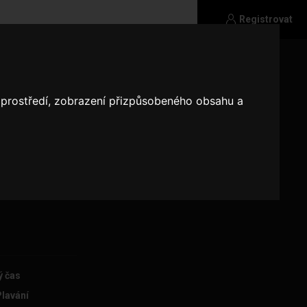
Registrovat
o prostředí, zobrazení přizpůsobeného obsahu a
ra, se kterým
avit se,
 ........ Měl
smyslem pro
ď
ý čas
Plavání