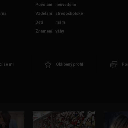
Povolání
neuvedeno
rná
Vzdělání
středoškolské
Děti
mám
Znamení
váhy
bí se mi
Oblíbený profil
Pos