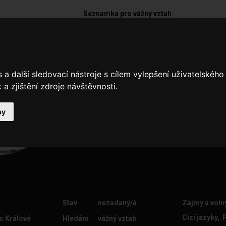
Seznamka pro vážný vztah
Anaj82
a další sledovací nástroje s cílem vylepšení uživatelskéh
Ahoj milý neznámý, hledám partne
a zjištění zdroje návštěvnosti.
se mohu sdílet společné hodnoty, b
smát, chodit do kina, na kávu, výlety
bys být pohodový, spolehlivý, se 
by
humor . Těším se na Tvoji odpově
Stav
nezadaný/á
Zájmy a voln
Cizí jazyky, 
c Králové
Hledám
vážný vztah