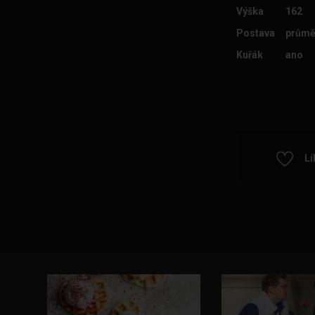
Výška
162
Postava
průmě
Kuřák
ano
Lí