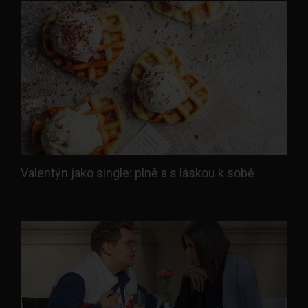
Valentýn jako single: plně a s láskou k sobě