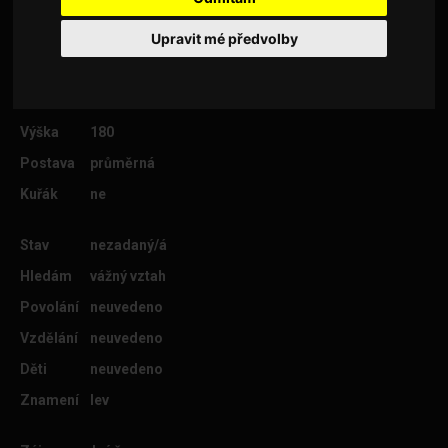
Upravit mé předvolby
Věk
32
Lokalita
Praha 2
Výška
180
Postava
průměrná
Kuřák
ne
Stav
nezadaný/á
Hledám
vážný vztah
Povolání
neuvedeno
Vzdělání
neuvedeno
Děti
neuvedeno
Znamení
lev