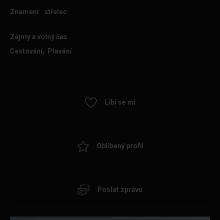
Znamení
střelec
Zájmy a volný čas
Cestování, Plavání
Líbí se mi
Oblíbený profil
Poslat zprávu