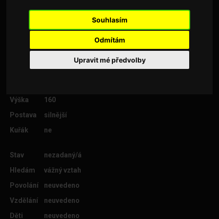
udělí amnestii ? PS: Kapka lásky je víc než
vodopád zlata ..:-)
Souhlasím
Odmítám
Upravit mé předvolby
Věk
50
Lokalita
Praha-západ
Výška
160
Postava
silnější
Kuřák
ne
Stav
nezadaný/á
Hledám
vážný vztah
Povolání
neuvedeno
Vzdělání
neuvedeno
Děti
neuvedeno