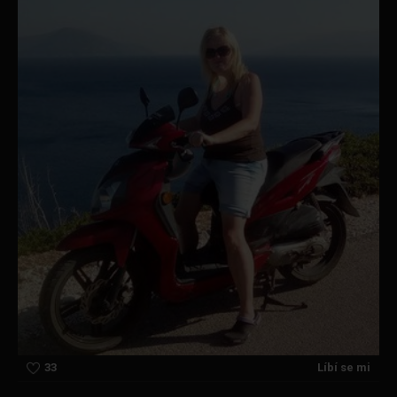
33
Líbí se mi