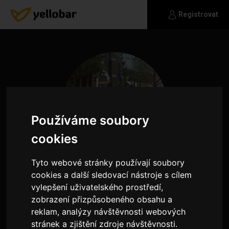
Registrovat
Používáme soubory
cookies
Tyto webové stránky používají soubory
cookies a další sledovací nástroje s cílem
vylepšení uživatelského prostředí,
AmgellHell
zobrazení přizpůsobeného obsahu a
reklam, analýzy návštěvnosti webových
Jsem ve výkonu trestu, odsoudil mě sám Život a
stránek a zjištění zdroje návštěvnosti.
to na samotu do konce života. Najde se někdo mi