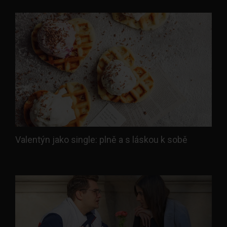
Valentýn jako single: plně a s láskou k sobě