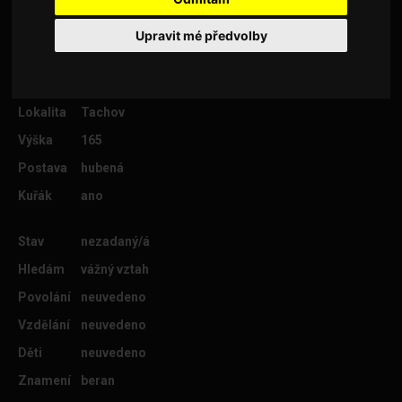
Upravit mé předvolby
Věk
49
Lokalita
Tachov
Výška
165
Postava
hubená
Kuřák
ano
Stav
nezadaný/á
Hledám
vážný vztah
Povolání
neuvedeno
Vzdělání
neuvedeno
Děti
neuvedeno
Znamení
beran