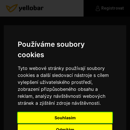
Registrovat
Používáme soubory
cookies
Tyto webové stránky používají soubory
cookies a další sledovací nástroje s cílem
vylepšení uživatelského prostředí,
zobrazení přizpůsobeného obsahu a
reklam, analýzy návštěvnosti webových
stránek a zjištění zdroje návštěvnosti.
Amand
Souhlasím
Hledám.chlapa na vztah plzeňský kraj od 40
do70. Moje číslo 721707929
Odmítám