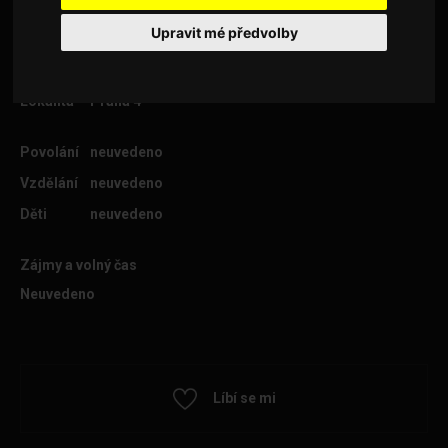
Upravit mé předvolby
Věk
36
Lokalita
Praha 4
Povolání
neuvedeno
Vzdělání
neuvedeno
Děti
neuvedeno
Zájmy a volný čas
Neuvedeno
Líbí se mi