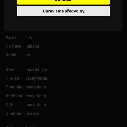
Upravit mé předvolby
Věk
39
Lokalita
Zlín
Výška
176
Postava
hubená
Kuřák
ne
Stav
nezadaný/á
Hledám
vážný vztah
Povolání
neuvedeno
Vzdělání
neuvedeno
Děti
neuvedeno
Znamení
kozoroh