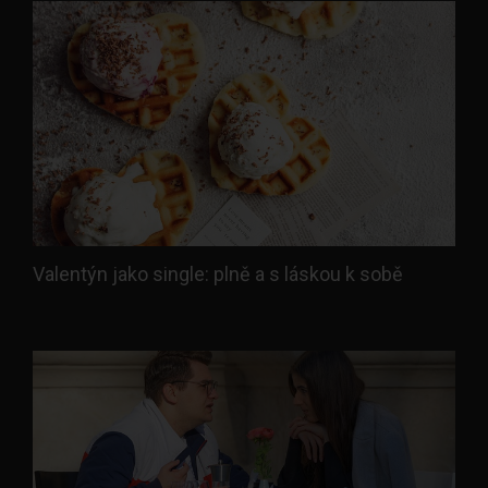
Valentýn jako single: plně a s láskou k sobě