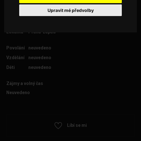
Upravit mé předvolby
Věk
65
Lokalita
Praha-západ
Povolání
neuvedeno
Vzdělání
neuvedeno
Děti
neuvedeno
Zájmy a volný čas
Neuvedeno
Líbí se mi