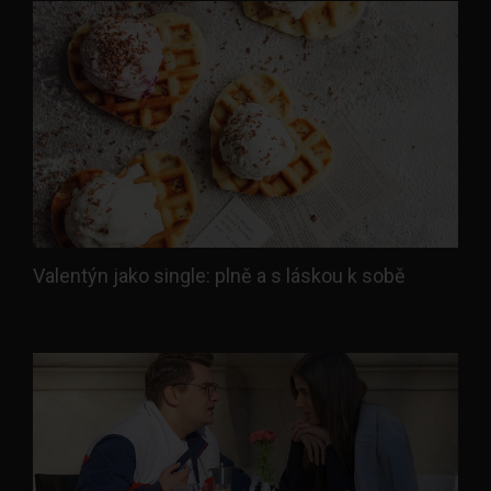
Valentýn jako single: plně a s láskou k sobě