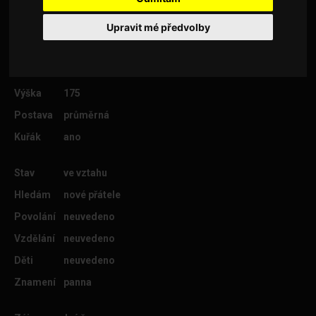
Upravit mé předvolby
Věk
26
Lokalita
Zlín
Výška
175
Postava
průměrná
Kuřák
ano
Stav
ve vztahu
Hledám
nové přátele
Povolání
neuvedeno
Vzdělání
neuvedeno
Děti
neuvedeno
Znamení
panna