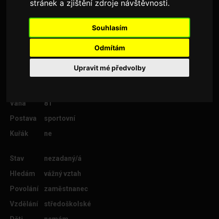
stránek a zjištění zdroje návštěvnosti.
hodně. O všem popíšeme.
Souhlasím
Odmítám
Věk
38
Upravit mé předvolby
Lokalita
Opava
Výška
180
Váha
81
Postava
sportovní
Kuřák
ne
Stav
nezadaný/á
Hledám
vážný vztah
Povolání
zaměstnanec
Vzdělání
středoškolské