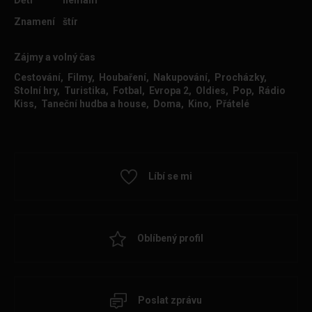
Děti
nemám
Znamení
štír
Zájmy a volný čas
Cestování, Filmy, Houbaření, Nakupování, Procházky,
Stolní hry, Turistika, Fotbal, Evropa 2, Oldies, Pop, Rádio
Kiss, Taneční hudba a house, Doma, Kino, Přátelé
Líbí se mi
Oblíbený profil
Poslat zprávu