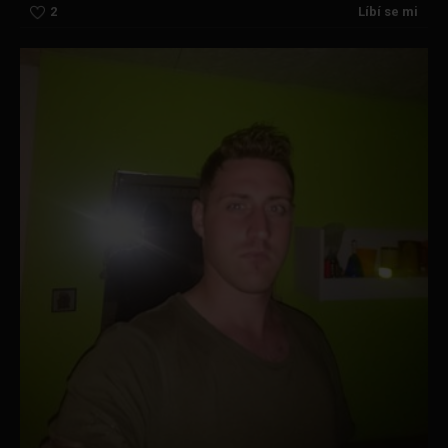
2
Líbí se mi