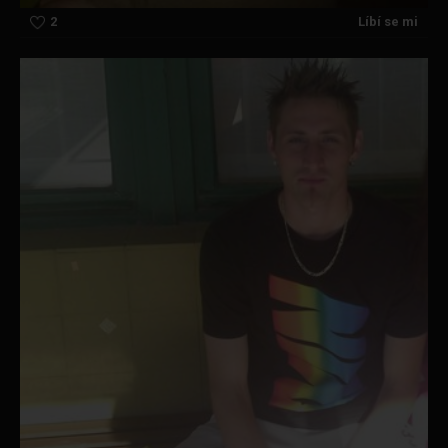
2
Líbí se mi