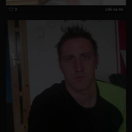
3
Líbí se mi