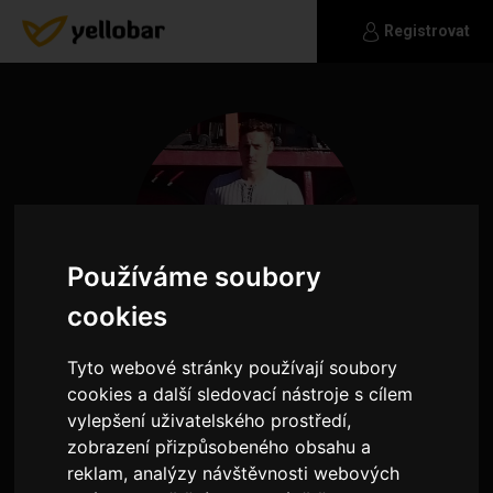
Registrovat
Používáme soubory
cookies
Tyto webové stránky používají soubory
cookies a další sledovací nástroje s cílem
Alesh
vylepšení uživatelského prostředí,
zobrazení přizpůsobeného obsahu a
Ahojky. Jmenuji se Aleš, nyní pracuji v Anglii,
reklam, analýzy návštěvnosti webových
mam rád sport, cokoliv kromě nudy. Je toho