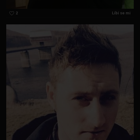
2
Líbí se mi