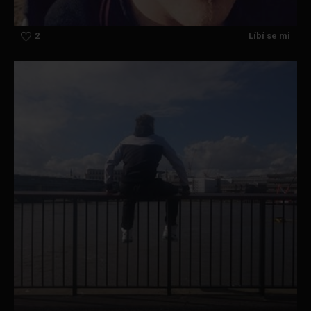
2
Líbí se mi