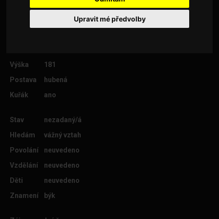
Upravit mé předvolby
Věk
29
Lokalita
Most
Výška
181
Postava
hubená
Kuřák
ano
Stav
nezadaný/á
Hledám
vážný vztah
Povolání
neuvedeno
Vzdělání
neuvedeno
Děti
neuvedeno
Znamení
býk