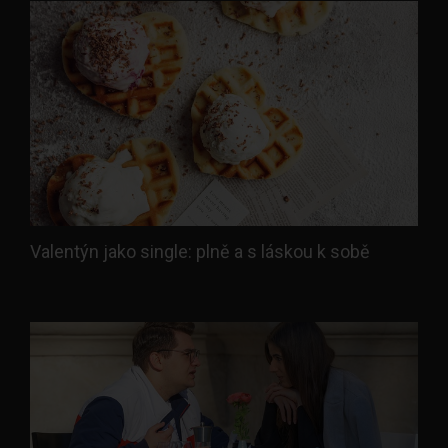
Valentýn jako single: plně a s láskou k sobě