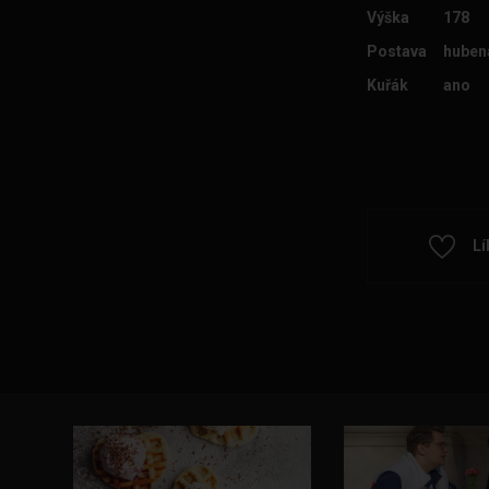
Výška
178
Postava
huben
Kuřák
ano
Lí