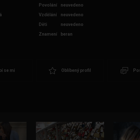
Povolání
neuvedeno
á
Vzdělání
neuvedeno
Děti
neuvedeno
Znamení
beran
bí se mi
Oblíbený profil
Pos