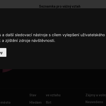
Seznamka pro vážný vztah
Albert1978
a další sledovací nástroje s cílem vylepšení uživatelskéh
Sexy zenu nebo par
a zjištění zdroje návštěvnosti.
by
Stav
ve vztahu
Zájmy a voln
Neuvedeno
-město
Hledám
flirt