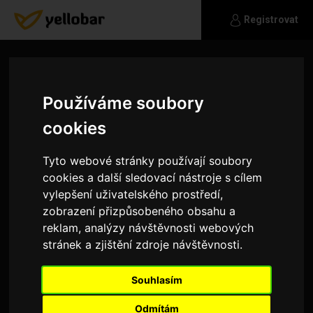
Registrovat
Používáme soubory
cookies
Tyto webové stránky používají soubory
cookies a další sledovací nástroje s cílem
vylepšení uživatelského prostředí,
zobrazení přizpůsobeného obsahu a
reklam, analýzy návštěvnosti webových
stránek a zjištění zdroje návštěvnosti.
Akrov03
Souhlasím
Ahoj, hledám někoho s kým se nebudu nudit.
Preferuji raději vztah než flirt, ale ani tomu se
Odmítám