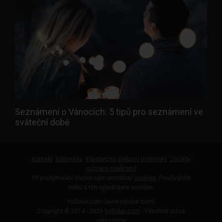
Seznámení o Vánocích: 5 tipů pro seznámení ve
sváteční době
Kontakt
Nápověda
Všeobecné smluvní podmínky
Zásady
ochrany soukromí
Při poskytování služeb nám pomáhají
cookies
. Používáním
webu s tím vyjadřujete souhlas.
Yellobar.com (www.yelobar.com)
Copyright © 2014 - 2026
Yellobar.com
- Všechna práva
vyhrazena