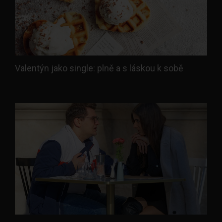
Valentýn jako single: plně a s láskou k sobě