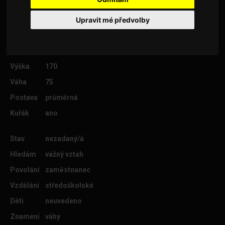
Upravit mé předvolby
Věk
35
Lokalita
Cheb
Výška
170
Váha
75
Postava
průměrná
Kuřák
ano
Stav
nezadaný/á
Hledám
vážný vztah
Povolání
zaměstnanec
Vzdělání
středoškolské
Děti
neuvedeno
Znamení
váhy