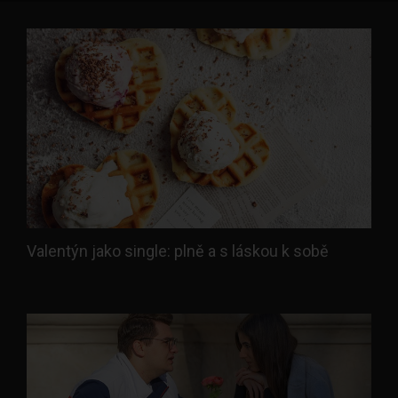
Valentýn jako single: plně a s láskou k sobě