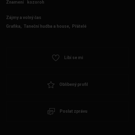
Znamení
kozoroh
Zájmy a volný čas
Grafika, Taneční hudba a house, Přátelé
Líbí se mi
Oblíbený profil
Poslat zprávu