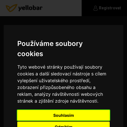
Registrovat
Používáme soubory
cookies
Tyto webové stránky používají soubory
cookies a další sledovací nástroje s cílem
vylepšení uživatelského prostředí,
zobrazení přizpůsobeného obsahu a
reklam, analýzy návštěvnosti webových
stránek a zjištění zdroje návštěvnosti.
Akamaso
Souhlasím
Jsem take na facebooku jako ashran ashran foto
mam zemnekouli pridej jsi mne dekuji
Odmítám