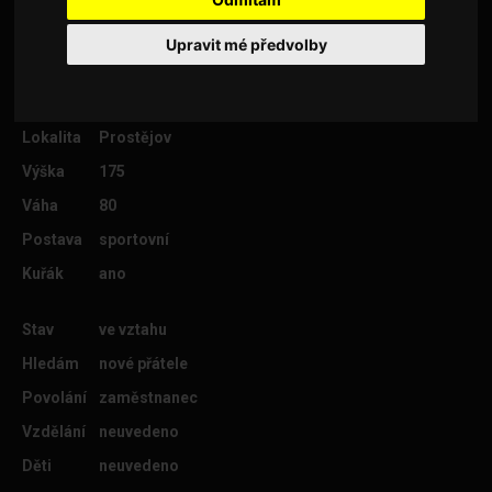
Upravit mé předvolby
Věk
46
Lokalita
Prostějov
Výška
175
Váha
80
Postava
sportovní
Kuřák
ano
Stav
ve vztahu
Hledám
nové přátele
Povolání
zaměstnanec
Vzdělání
neuvedeno
Děti
neuvedeno