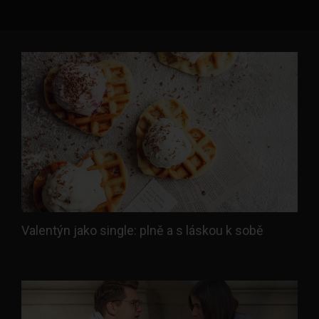
Valentýn jako single: plně a s láskou k sobě