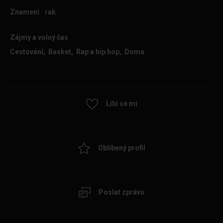
Znamení
rak
Zájmy a volný čas
Cestování, Basket, Rap a hip hop, Doma
Líbí se mi
Oblíbený profil
Poslat zprávu