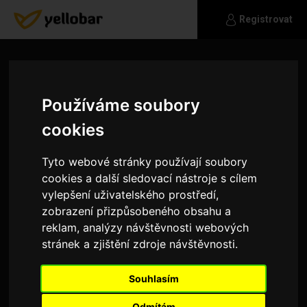
Registrovat
Používáme soubory
cookies
Tyto webové stránky používají soubory
cookies a další sledovací nástroje s cílem
vylepšení uživatelského prostředí,
zobrazení přizpůsobeného obsahu a
reklam, analýzy návštěvnosti webových
stránek a zjištění zdroje návštěvnosti.
Adam349
Souhlasím
Je mi 18 let a chtěl bych si najít nějaký ten vztah.
Žiju v Ostravě a miluji motorky. Jelikož mám
Odmítám