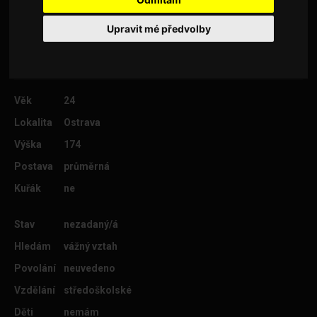
nový účet tak mi klidně pošli svůj ig a můžem si
na něm popovídat tam ;)
Upravit mé předvolby
Věk
24
Lokalita
Ostrava
Výška
174
Postava
průměrná
Kuřák
ne
Stav
nezadaný/á
Hledám
vážný vztah
Povolání
neuvedeno
Vzdělání
středoškolské
Děti
nemám