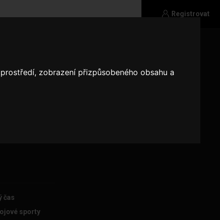
Registrovat
o prostředí, zobrazení přizpůsobeného obsahu a
ku ?
ý čas
ojové sporty