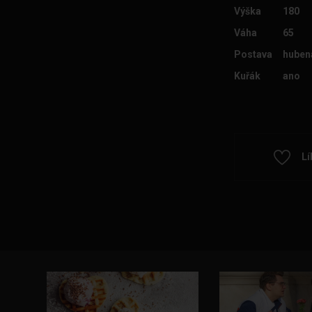
Výška
180
Váha
65
Postava
huben
Kuřák
ano
Lí