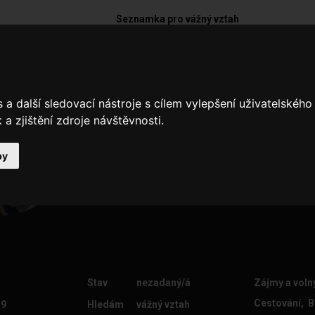
Seznamka pro vážný vztah
Adam1993
a další sledovací nástroje s cílem vylepšení uživatelskéh
Ahoj touto cestou hledám partner
a zjištění zdroje návštěvnosti.
by
Stav
nezadaný/á
Zájmy a voln
Cestování, B
 9
Hledám
vážný vztah