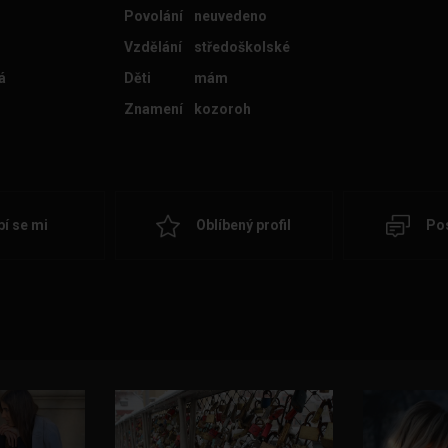
Povolání
neuvedeno
Vzdělání
středoškolské
á
Děti
mám
Znamení
kozoroh
bí se mi
Oblíbený profil
Pos