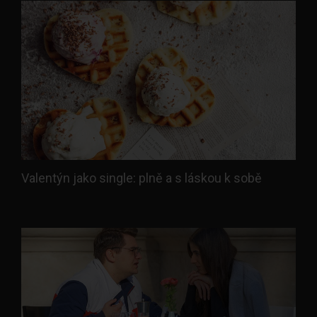
Valentýn jako single: plně a s láskou k sobě