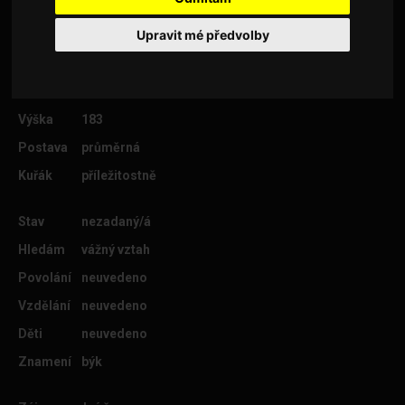
Upravit mé předvolby
Věk
38
Lokalita
Hodonín
Výška
183
Postava
průměrná
Kuřák
příležitostně
Stav
nezadaný/á
Hledám
vážný vztah
Povolání
neuvedeno
Vzdělání
neuvedeno
Děti
neuvedeno
Znamení
býk