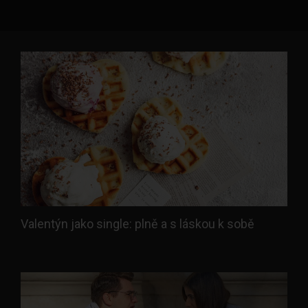
Valentýn jako single: plně a s láskou k sobě