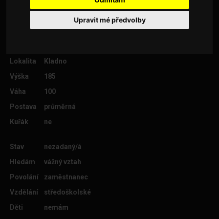
Upravit mé předvolby
Věk
29
Lokalita
Kladno
Výška
185
Váha
100
Postava
průměrná
Kuřák
ne
Stav
nezadaný/á
Hledám
vážný vztah
Povolání
zaměstnanec
Vzdělání
středoškolské
Děti
nemám