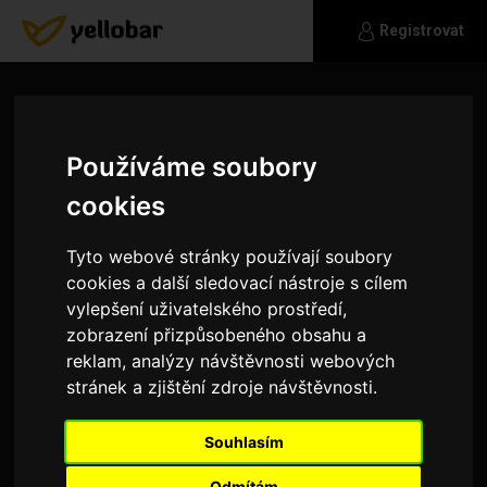
Registrovat
Používáme soubory
cookies
Tyto webové stránky používají soubory
cookies a další sledovací nástroje s cílem
vylepšení uživatelského prostředí,
zobrazení přizpůsobeného obsahu a
reklam, analýzy návštěvnosti webových
stránek a zjištění zdroje návštěvnosti.
AVVI
Souhlasím
Jsem mladý pracující chlap a hledám slečnu na
vážný vztah, na vzhledu nezáleží
Odmítám