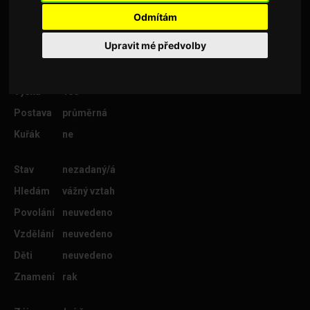
Odmítám
Upravit mé předvolby
Věk
49
Lokalita
Zlín
Výška
180
Postava
průměrná
Kuřák
ne
Stav
nezadaný/á
Hledám
vážný vztah
Povolání
neuvedeno
Vzdělání
neuvedeno
Děti
neuvedeno
Znamení
rak