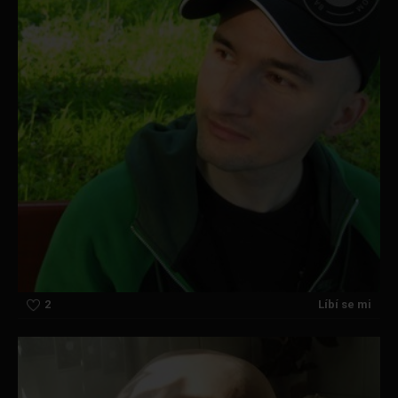
2
Líbí se mi