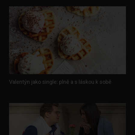
Valentýn jako single: plně a s láskou k sobě