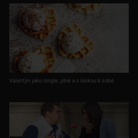
Valentýn jako single: plně a s láskou k sobě