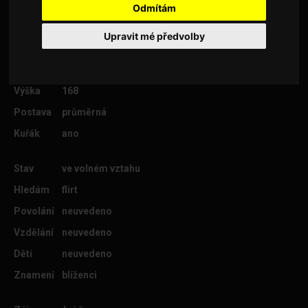
Odmítám
Upravit mé předvolby
Věk
48
Lokalita
Olomouc
Výška
168
Postava
průměrná
Kuřák
ano
Stav
ve volném vztahu
Hledám
flirt
Povolání
neuvedeno
Vzdělání
neuvedeno
Děti
neuvedeno
Znamení
blíženci