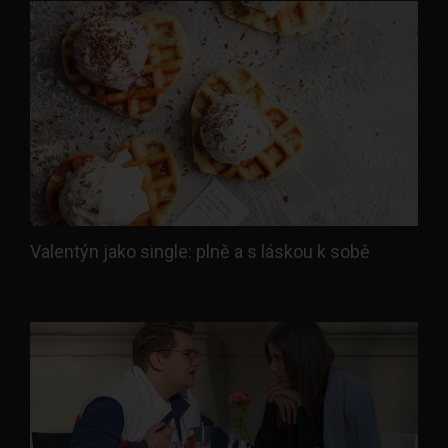
Valentýn jako single: plně a s láskou k sobě