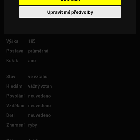
Upravit mé předvolby
Věk
49
Lokalita
Teplice
Výška
185
Postava
průměrná
Kuřák
ano
Stav
ve vztahu
Hledám
vážný vztah
Povolání
neuvedeno
Vzdělání
neuvedeno
Děti
neuvedeno
Znamení
ryby