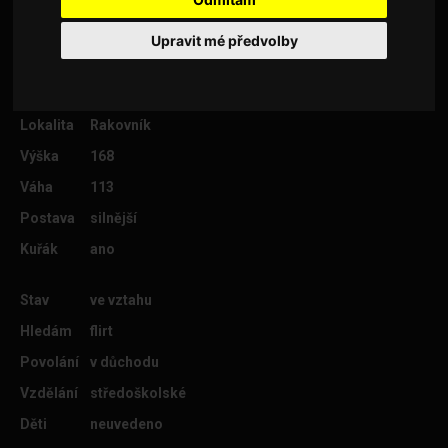
Upravit mé předvolby
Věk
67
Lokalita
Rakovník
Výška
168
Váha
113
Postava
silnější
Kuřák
ano
Stav
ve vztahu
Hledám
flirt
Povolání
v důchodu
Vzdělání
středoškolské
Děti
neuvedeno