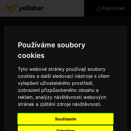
Registrovat
Používáme soubory
cookies
Tyto webové stránky používají soubory
cookies a další sledovací nástroje s cílem
vylepšení uživatelského prostředí,
zobrazení přizpůsobeného obsahu a
reklam, analýzy návštěvnosti webových
stránek a zjištění zdroje návštěvnosti.
2lilda
Souhlasím
Hledam ženu, veselou milou. jsem dobrovolný
hasič, vedu mladé hasiče, jsem v důchodu.
Odmítám