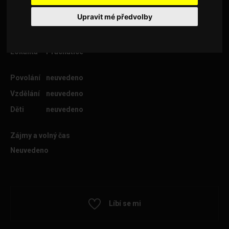
Upravit mé předvolby
Věk
66
Lokalita
Prachatice
Povolání
neuvedeno
Vzdělání
neuvedeno
Děti
neuvedeno
Zájmy a volný čas
Neuvedeno
Líbí se mi