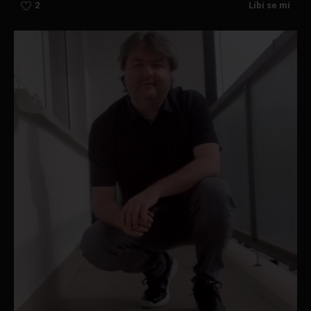
2
Líbí se mi