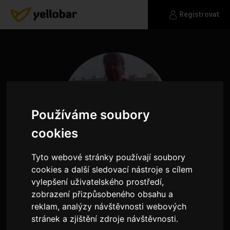
Registrovat
Používáme soubory
cookies
Tyto webové stránky používají soubory
cookies a další sledovací nástroje s cílem
vylepšení uživatelského prostředí,
19jnphb
zobrazení přizpůsobeného obsahu a
reklam, analýzy návštěvnosti webových
Úplně normální chlap. Hledá něco co začne
stránek a zjištění zdroje návštěvnosti.
pocity z dobrého kamarádství a porozumění. Kdy