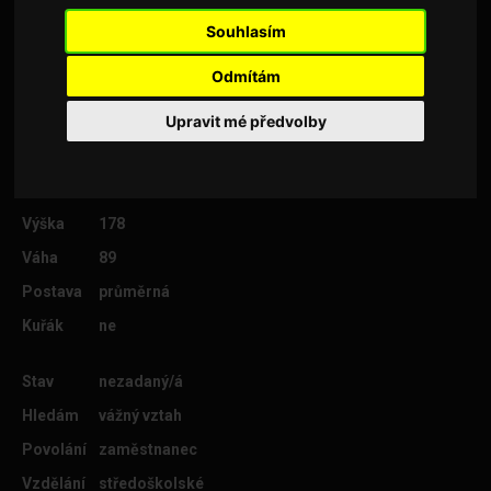
časem přejde v ten nejhezčí vztah až do staří
Souhlasím
našich životů.
Odmítám
Upravit mé předvolby
Věk
46
Lokalita
Praha 8
Výška
178
Váha
89
Postava
průměrná
Kuřák
ne
Stav
nezadaný/á
Hledám
vážný vztah
Povolání
zaměstnanec
Vzdělání
středoškolské