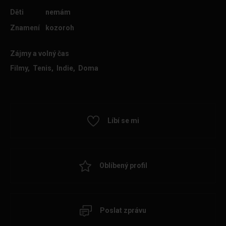
Děti
nemám
Znamení
kozoroh
Zájmy a volný čas
Filmy, Tenis, Indie, Doma
Líbí se mi
Oblíbený profil
Poslat zprávu