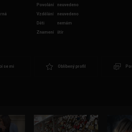
Povolání
neuvedeno
rná
Vzdělání
neuvedeno
Děti
nemám
Znamení
štír
bí se mi
Oblíbený profil
Pos