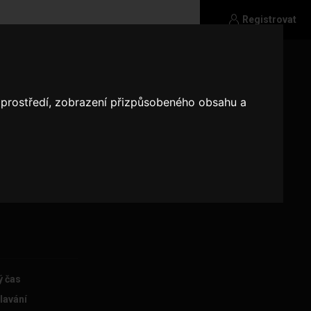
Registrovat
o prostředí, zobrazení přizpůsobeného obsahu a
ý čas
lavání