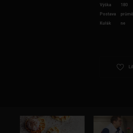
Výška
180
Postava
průmě
Kuřák
ne
Lí