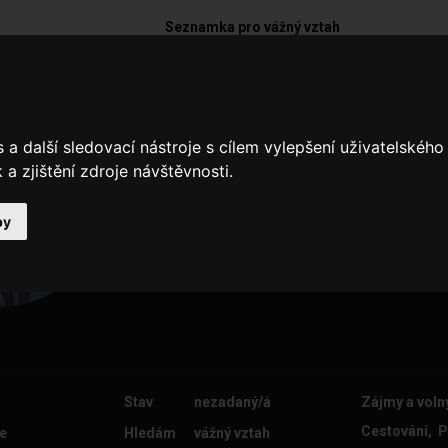
Seznamka pro vážný vztah
11David11
a další sledovací nástroje s cílem vylepšení uživatelskéh
Hledám svou druhou polovičku ...
a zjištění zdroje návštěvnosti.
by
Stav
nezadaný/á
Zájmy a voln
Cestování, P
e
Hledám
vážný vztah