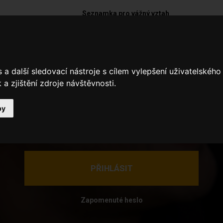
Seznamka pro vážný vztah
a další sledovací nástroje s cílem vylepšení uživatelskéh
a zjištění zdroje návštěvnosti.
by
Zapomenuté heslo